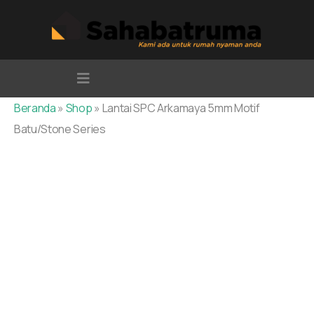
Kuantitas
Lewati
Lantai
SPC
Arkamaya
ke
5mm
Motif
konten
Batu/Stone
Series
Beranda
»
Shop
»
Lantai SPC Arkamaya 5mm Motif
Batu/Stone Series