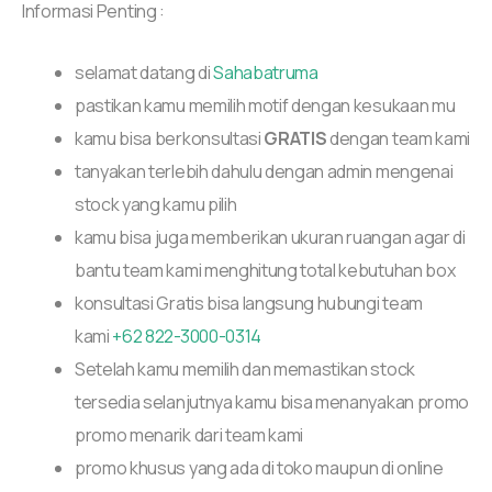
Informasi Penting :
selamat datang di
Sahabatruma
pastikan kamu memilih motif dengan kesukaan mu
kamu bisa berkonsultasi
GRATIS
dengan team kami
tanyakan terlebih dahulu dengan admin mengenai
stock yang kamu pilih
kamu bisa juga memberikan ukuran ruangan agar di
bantu team kami menghitung total kebutuhan box
konsultasi Gratis bisa langsung hubungi team
kami
+62 822-3000-0314
Setelah kamu memilih dan memastikan stock
tersedia selanjutnya kamu bisa menanyakan promo
promo menarik dari team kami
promo khusus yang ada di toko maupun di online