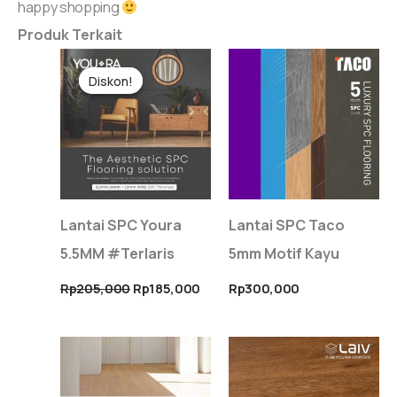
happy shopping
Produk Terkait
Harga
Harga
aslinya
saat
Diskon!
Diskon!
adalah:
ini
Rp205,000.
adalah:
Rp185,000.
Lantai SPC Youra
Lantai SPC Taco
5.5MM #Terlaris
5mm Motif Kayu
Rp
205,000
Rp
185,000
Rp
300,000