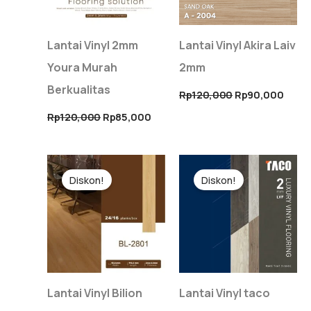
Lantai Vinyl 2mm
Lantai Vinyl Akira Laiv
Youra Murah
2mm
Berkualitas
Rp
120,000
Rp
90,000
Rp
120,000
Rp
85,000
Harga
Harga
Harga
Harg
aslinya
saat
aslinya
saat
Diskon!
Diskon!
adalah:
ini
adalah:
ini
Rp120,000.
adalah:
Rp130,000.
adal
Rp85,000.
Rp12
Lantai Vinyl Bilion
Lantai Vinyl taco