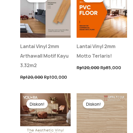
adalah:
ini
adalah:
ini
Rp120,000.
adalah:
Rp120,000.
adala
Rp100,000.
Rp85,
Lantai Vinyl 2mm
Lantai Vinyl 2mm
Arthawall Motif Kayu
Motto Terlaris!
3.32m2
Rp
120,000
Rp
85,000
Rp
120,000
Rp
100,000
Harga
Harga
Harga
Harg
aslinya
saat
aslinya
saat
Diskon!
Diskon!
adalah:
ini
adalah:
ini
Rp120,000.
adalah:
Rp120,000.
adala
Rp85,000.
Rp90