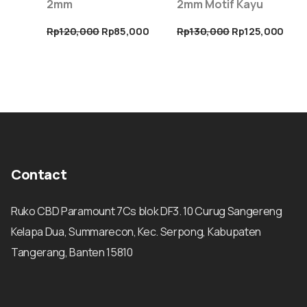
2mm
2mm Motif Kayu
Rp
120,000
Rp
85,000
Rp
130,000
Rp
125,000
Contact
Ruko CBD Paramount 7Cs blok DF3. 10 Curug Sangereng
Kelapa Dua, Summarecon, Kec. Serpong, Kabupaten
Tangerang, Banten 15810