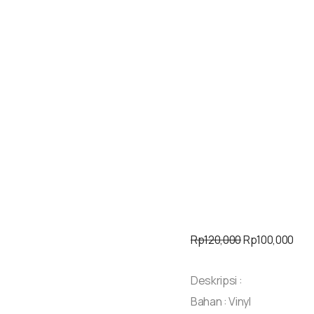
Art
Mot
3.3
Rp
120,000
Rp
100,000
Deskripsi :
Bahan : Vinyl