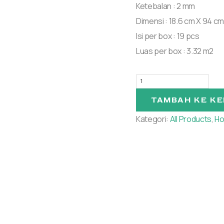
Ketebalan : 2 mm
Dimensi : 18.6 cm X 94 cm
Isi per box : 19 pcs
Luas per box : 3.32 m2
TAMBAH KE K
Kategori:
All Products
,
Ho