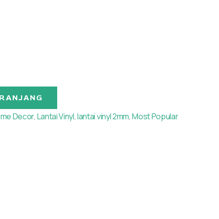
ERANJANG
me Decor
,
Lantai Vinyl
,
lantai vinyl 2mm
,
Most Popular