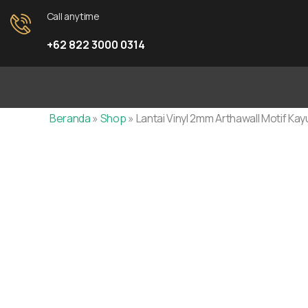
Lewati
Call anytime
Diskon!
ke
+62 822 3000 0314
konten
Beranda
»
Shop
»
Lantai Vinyl 2mm Arthawall Motif Ka