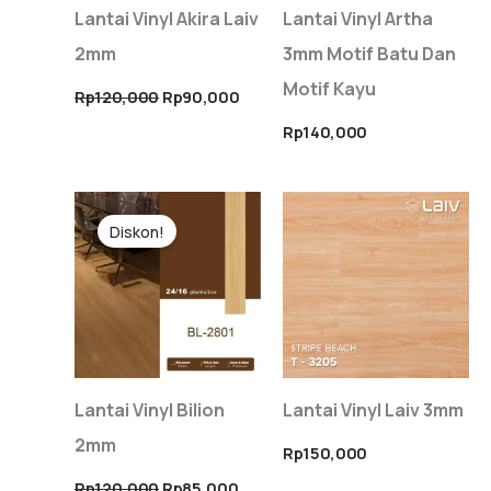
Lantai Vinyl Akira Laiv
Lantai Vinyl Artha
2mm
3mm Motif Batu Dan
Motif Kayu
Rp
120,000
Rp
90,000
Rp
140,000
Harga
Harga
aslinya
saat
Diskon!
adalah:
ini
Rp120,000.
adalah:
Rp85,000.
Lantai Vinyl Bilion
Lantai Vinyl Laiv 3mm
2mm
Rp
150,000
Rp
120,000
Rp
85,000