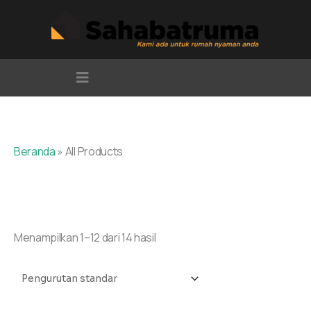
Lewati
ke
konten
Beranda
»
All Products
All Products
Menampilkan 1–12 dari 14 hasil