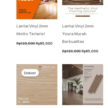
Lantai Vinyl 2mm
Lantai Vinyl 2mm
Motto Terlaris!
Youra Murah
Berkualitas
Rp
120,000
Rp
85,000
Rp
120,000
Rp
85,000
Harga
Harga
aslinya
saat
Diskon!
adalah:
ini
Rp120,000.
adalah:
Rp90,000.