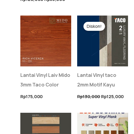
Harga
Harg
aslinya
saat
Diskon!
adalah:
ini
Rp130,000.
adal
Rp12
Lantai Vinyl Laiv Mido
Lantai Vinyl taco
3mm Taco Color
2mm Motif Kayu
Rp
175,000
Rp
130,000
Rp
125,000