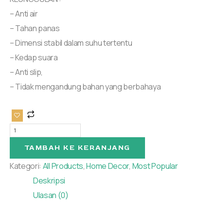
– Anti air
– Tahan panas
– Dimensi stabil dalam suhu tertentu
– Kedap suara
– Anti slip,
– Tidak mengandung bahan yang berbahaya
TAMBAH KE KERANJANG
Kategori:
All Products
,
Home Decor
,
Most Popular
Deskripsi
Ulasan (0)