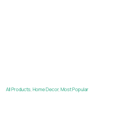
All Products
,
Home Decor
,
Most Popular
Lantai Vinyl 2mm
Laiv One Dream