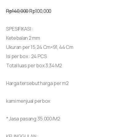
Rp
140,000
Rp
100,000
SPESIFIKASI :
Ketebalan 2 mm
Ukuran per 15,24 Cm×91, 44 Cm
Isi per box : 24 PCS
Total luas per box 3.34 M2
Harga tersebut harga per m2
kami menjual perbox
* Jasa pasang 35.000/M2
KEUNGGULAN :