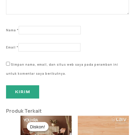
Nama
*
Email
*
Simpan nama, email, dan situs web saya pada peramban ini
untuk komentar saya berikutnya.
Produk Terkait
Harga
Harga
aslinya
saat
Diskon!
Diskon!
adalah:
ini
Rp185,000.
adalah: