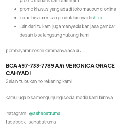
promo menarik dari team kami
promo khusus yang ada di toko maupun di online
kamu bisa mencari produk lainnya di
shop
Lain dari itu kami juga menyedia kan jasa gambar
desain bisa langsung hubungi kami
pembayaran resmi kami hanya ada di :
BCA
497-733-7789
A/n VERONICA GRACE
CAHYADI
Selain itu bukan no rekening kami
kamu juga bisa mengunjungi social media kami lainnya
instagram :
@sahabatruma
facebook : sahabatruma