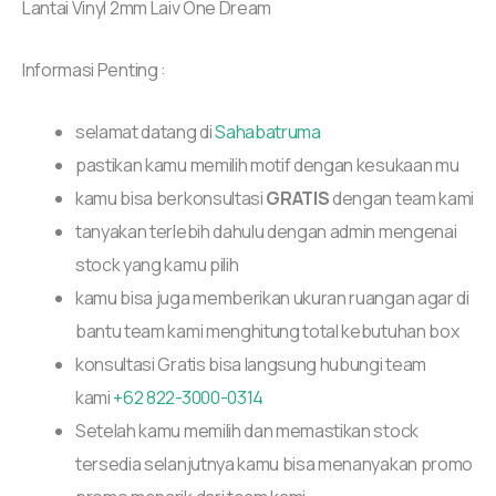
Lantai Vinyl 2mm Laiv One Dream
Informasi Penting :
selamat datang di
Sahabatruma
pastikan kamu memilih motif dengan kesukaan mu
kamu bisa berkonsultasi
GRATIS
dengan team kami
tanyakan terlebih dahulu dengan admin mengenai
stock yang kamu pilih
kamu bisa juga memberikan ukuran ruangan agar di
bantu team kami menghitung total kebutuhan box
konsultasi Gratis bisa langsung hubungi team
kami
+62 822-3000-0314
Setelah kamu memilih dan memastikan stock
tersedia selanjutnya kamu bisa menanyakan promo