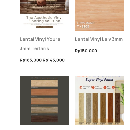
Rp145,000.
Lantai Vinyl Youra
Lantai Vinyl Laiv 3mm
3mm Terlaris
Rp
150,000
Rp
185,000
Rp
145,000